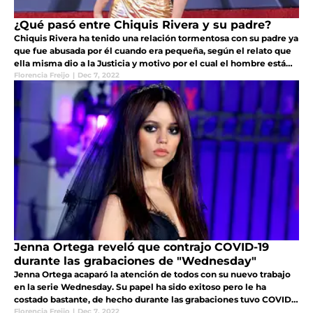
¿Qué pasó entre Chiquis Rivera y su padre?
Chiquis Rivera ha tenido una relación tormentosa con su padre ya
que fue abusada por él cuando era pequeña, según el relato que
ella misma dio a la Justicia y motivo por el cual el hombre está
tras las rejas
Florencia Freijo
|
Dec 7, 2022
Jenna Ortega reveló que contrajo COVID-19
durante las grabaciones de "Wednesday"
Jenna Ortega acaparó la atención de todos con su nuevo trabajo
en la serie Wednesday. Su papel ha sido exitoso pero le ha
costado bastante, de hecho durante las grabaciones tuvo COVID-
19
Florencia Freijo
|
Dec 7, 2022