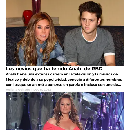
Los novios que ha tenido Anahí de RBD
Anahí tiene una extensa carrera en la televisión y la música de
México y debido a su popularidad, conoció a diferentes hombres
con los que se animó a ponerse en pareja e incluso con uno de
ellos llegó al altar
Heliana Guirado
|
Dec 8, 2022