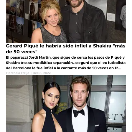
Gerard Piqué le habría sido infiel a Shakira "más
de 50 veces"
El paparazzi Jordi Martín, que sigue de cerca los pasos de PIqué y
Shakira tras su mediática separación, aseguró que el ex futbolista
del Barcelona le fue infiel a la cantante más de 50 veces en 12
años de relación
Florencia Freijo
|
Dec 8, 2022