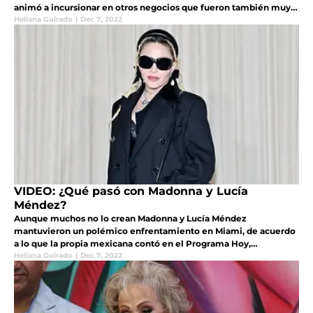
animó a incursionar en otros negocios que fueron también muy
rentables
Heliana Guirado
|
Dec 7, 2022
VIDEO: ¿Qué pasó con Madonna y Lucía
Méndez?
Aunque muchos no lo crean Madonna y Lucía Méndez
mantuvieron un polémico enfrentamiento en Miami, de acuerdo
a lo que la propia mexicana contó en el Programa Hoy,
destacando además que le quedó el peor recuerdo de la artista
Heliana Guirado
|
Dec 7, 2022