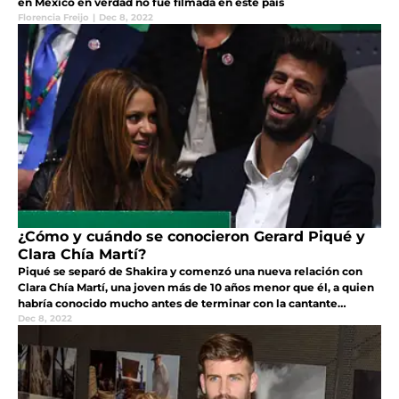
en México en verdad no fue filmada en este país
Florencia Freijo
|
Dec 8, 2022
¿Cómo y cuándo se conocieron Gerard Piqué y
Clara Chía Martí?
Piqué se separó de Shakira y comenzó una nueva relación con
Clara Chía Martí, una joven más de 10 años menor que él, a quien
habría conocido mucho antes de terminar con la cantante
colombiana
Dec 8, 2022