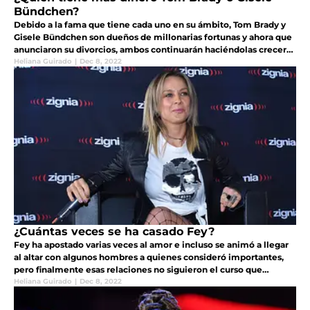
Bündchen?
Debido a la fama que tiene cada uno en su ámbito, Tom Brady y
Gisele Bündchen son dueños de millonarias fortunas y ahora que
anunciaron su divorcios, ambos continuarán haciéndolas crecer
pero ya de forma individual
Heliana Guirado
|
Dec 8, 2022
¿Cuántas veces se ha casado Fey?
Fey ha apostado varias veces al amor e incluso se animó a llegar
al altar con algunos hombres a quienes consideró importantes,
pero finalmente esas relaciones no siguieron el curso que
deseaba la cantante
Heliana Guirado
|
Dec 8, 2022