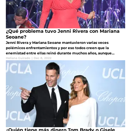
¿Qué problema tuvo Jenni Rivera con Mariana
Seoane?
Jenni Rivera y Mariana Seoane mantuvieron varias veces
polémicos enfrentamientos y por eso todos creen que la
enemistad entre ellas reinó durante muchos años, aunque
aparentemente también hubo mucho cariño
Heliana Guirado
|
Dec 8, 2022
¿Quién tiene más dinero Tom Brady o Gisele