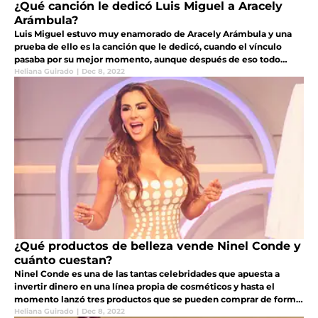
¿Qué canción le dedicó Luis Miguel a Aracely
Arámbula?
Luis Miguel estuvo muy enamorado de Aracely Arámbula y una
prueba de ello es la canción que le dedicó, cuando el vínculo
pasaba por su mejor momento, aunque después de eso todo
terminó en una separación
Heliana Guirado
|
Dec 8, 2022
¿Qué productos de belleza vende Ninel Conde y
cuánto cuestan?
Ninel Conde es una de las tantas celebridades que apuesta a
invertir dinero en una línea propia de cosméticos y hasta el
momento lanzó tres productos que se pueden comprar de forma
online, con diferentes tarjetas de crédito
Heliana Guirado
|
Dec 8, 2022