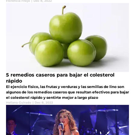
seguir vía streaming
Florencia Freijo
|
Dec 8, 2022
5 remedios caseros para bajar el colesterol
rápido
El ejercicio físico, las frutas y verduras y las semillas de lino son
algunos de los remedios caseros que resultan efectivos para bajar
el colesterol rápido y sentirte mejor a largo plazo
Heliana Guirado
|
Dec 8, 2022