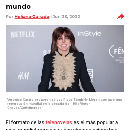
mundo
Por
Heliana Guirado
| Jun 23, 2022
Verónica Castro protagonizó Los Ricos También Lloran que tuvo una
repercusión mundial en la década del ´80 / Victor
Chavez/GettyImages
El formato de las
telenovelas
es el más popular a
nivel mundial, pero sin dudas algunos países han