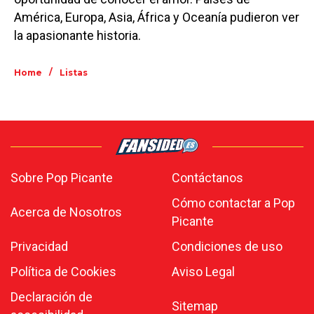
América, Europa, Asia, África y Oceanía pudieron ver
la apasionante historia.
/
Home
Listas
Sobre Pop Picante
Contáctanos
Cómo contactar a Pop
Acerca de Nosotros
Picante
Privacidad
Condiciones de uso
Política de Cookies
Aviso Legal
Declaración de
Sitemap