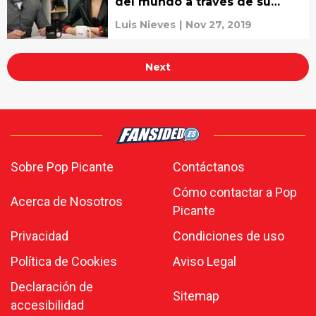
del mundo a través de su
carrera como top model
Luis Nieves
|
Nov 27, 2019
Next
Sobre Pop Picante
Contáctanos
Cómo contactar a Pop
Acerca de Nosotros
Picante
Privacidad
Condiciones de uso
Política de Cookies
Aviso Legal
Declaración de
Sitemap
accesibilidad