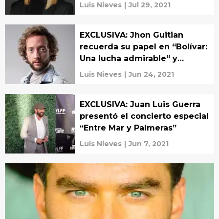
cómo sería su App perfecta
Luis Nieves
|
Jul 29, 2021
EXCLUSIVA: Jhon Guitian
recuerda su papel en “Bolívar:
Una lucha admirable“ y
explica cómo hacer un casting
Luis Nieves
|
Jun 24, 2021
EXCLUSIVA: Juan Luis Guerra
presentó el concierto especial
“Entre Mar y Palmeras”
Luis Nieves
|
Jun 7, 2021