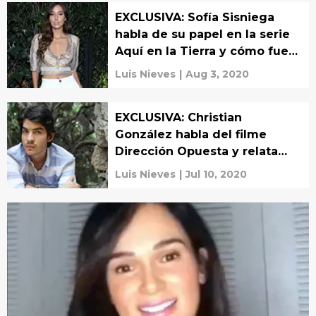
EXCLUSIVA: Sofía Sisniega
habla de su papel en la serie
Aquí en la Tierra y cómo fue
grabar con Gael García Bernal
Luis Nieves
|
Aug 3, 2020
EXCLUSIVA: Christian
González habla del filme
Dirección Opuesta y relata
cómo fue su primera escena
Luis Nieves
|
Jul 10, 2020
de cama