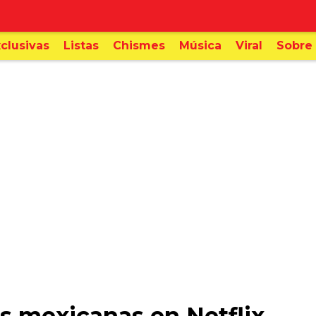
clusivas
Listas
Chismes
Música
Viral
Sobre 
es mexicanas en Netflix