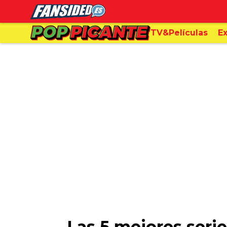
TV&Películas
Ex
Las 5 mejores seri