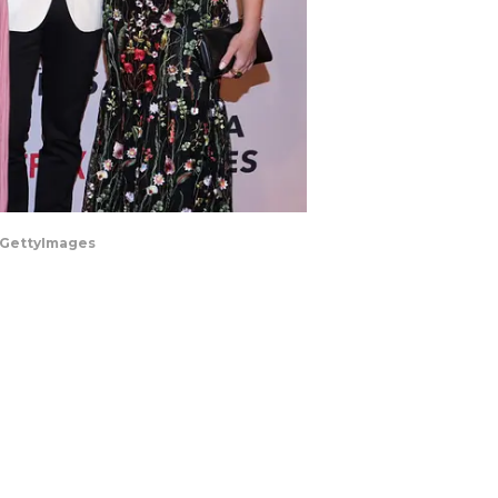
z/GettyImages