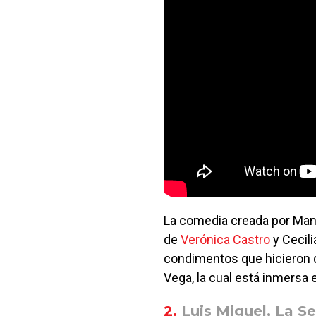
La comedia creada por Man
de
Verónica Castro
y Cecili
condimentos que hicieron qu
Vega, la cual está inmersa
2.
Luis Miguel, La Se