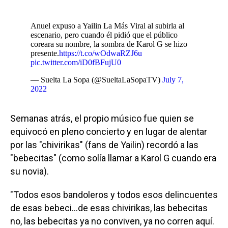
Anuel expuso a Yailin La Más Viral al subirla al
escenario, pero cuando él pidió que el público
coreara su nombre, la sombra de Karol G se hizo
presente.
https://t.co/wOdwaRZJ6u
pic.twitter.com/iD0fBFujU0
— Suelta La Sopa (@SueltaLaSopaTV)
July 7,
2022
Semanas atrás, el propio músico fue quien se
equivocó en pleno concierto y en lugar de alentar
por las "chivirikas" (fans de Yailin) recordó a las
"bebecitas" (como solía llamar a Karol G cuando era
su novia).
"Todos esos bandoleros y todos esos delincuentes
de esas bebeci…de esas chivirikas, las bebecitas
no, las bebecitas ya no conviven, ya no corren aquí.