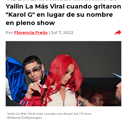
Yailin La Más Viral cuando gritaron
"Karol G" en lugar de su nombre
en pleno show
Por
Florencia Freijo
| Jul 7, 2022
Yailin La Más Viral está casada con Anuel AA / Prince
Williams/GettyImages