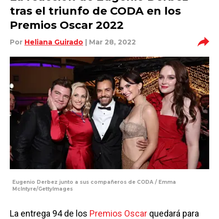
tras el triunfo de CODA en los
Premios Oscar 2022
Por
Heliana Guirado
| Mar 28, 2022
Eugenio Derbez junto a sus compañeros de CODA / Emma
McIntyre/GettyImages
La entrega 94 de los
Premios Oscar
quedará para