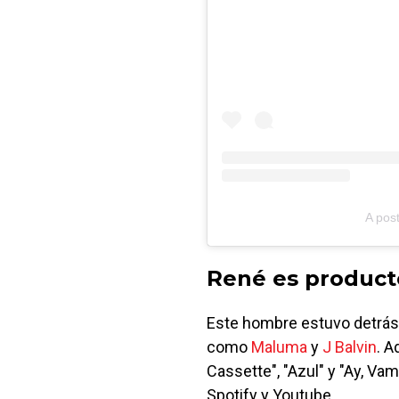
A pos
René es product
Este hombre estuvo detrás
como
Maluma
y
J Balvin
. A
Cassette", "Azul" y "Ay, V
Spotify y Youtube.