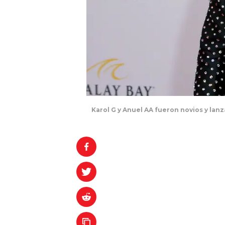
Karol G y Anuel AA fueron novios y la