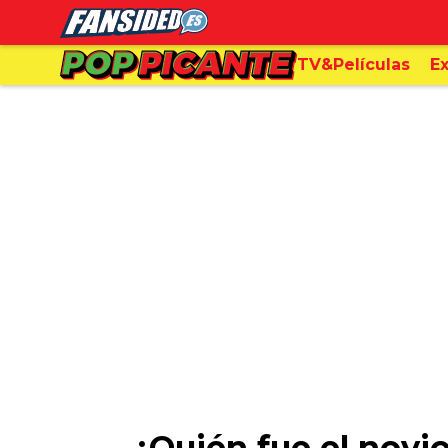
TV&Películas
Ex
¿Quién fue el novi