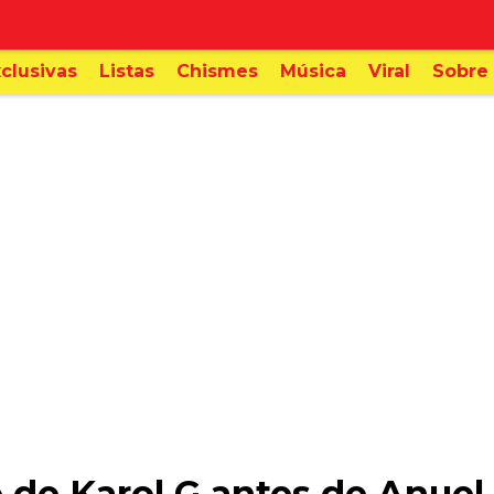
clusivas
Listas
Chismes
Música
Viral
Sobre 
o de Karol G antes de Anue