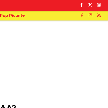
Pop Picante
l AA?