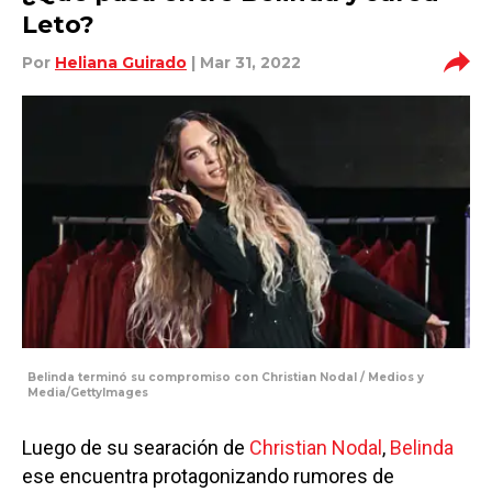
Leto?
Por
Heliana Guirado
| Mar 31, 2022
Belinda terminó su compromiso con Christian Nodal / Medios y
Media/GettyImages
Luego de su searación de
Christian Nodal
,
Belinda
ese encuentra protagonizando rumores de