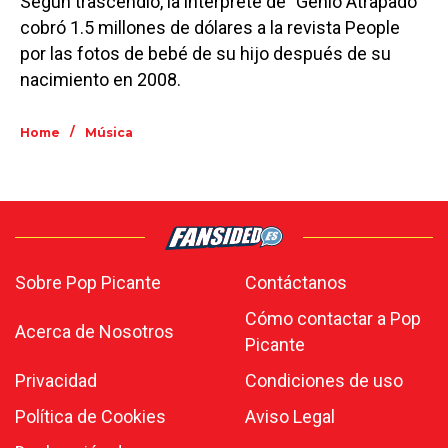
Según trascendió, la intérprete de "Genio Atrapado"
cobró 1.5 millones de dólares a la revista People
por las fotos de bebé de su hijo después de su
nacimiento en 2008.
/
Home
Música
Sobre Pop Picante
Contáctanos
Cómo contactar a Pop
Acerca de Nosotros
Picante
Privacidad
Condiciones de uso
Política de Cookies
Aviso Legal