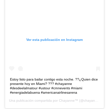
Ver esta publicación en Instagram
Estoy listo para bailar contigo esta noche. ??¿Quien dice
presente hoy en Miami? ??? #chayanne
#desdeelalmatour #ustour #cmnevents #miami
#energiadelabuena #americanairlinesarena
Una publicación compartida por
Chayanne™
(@chayanne) el
11