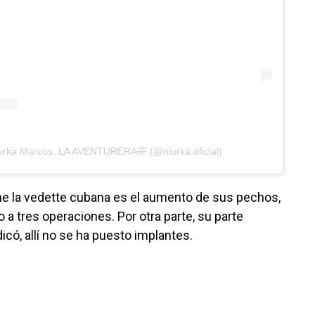
iurka Marcos. LA AVENTURERA🤣 (@niurka.oficial)
ene la vedette cubana es el aumento de sus pechos,
 a tres operaciones. Por otra parte, su parte
icó, allí no se ha puesto implantes.