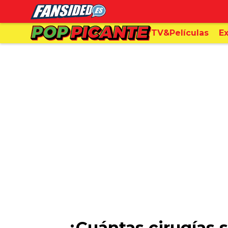
TV&Películas
Ex
¿Cuántas cirugías 