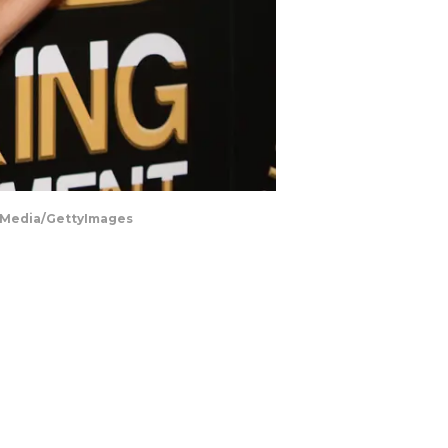
y Media/GettyImages