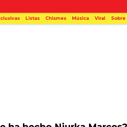
clusivas
Listas
Chismes
Música
Viral
Sobre 
se ha hecho Niurka Marcos