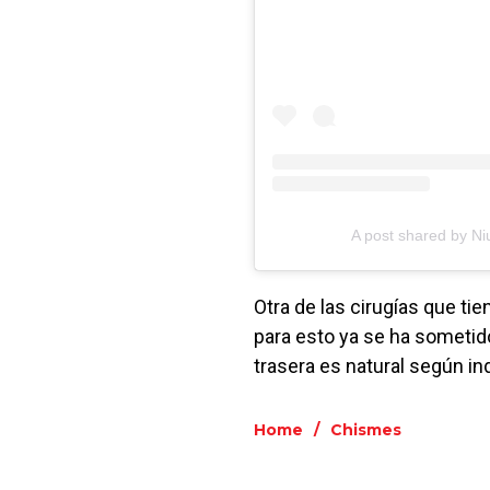
A post shared by N
Otra de las cirugías que ti
para esto ya se ha sometido
trasera es natural según ind
Home
/
Chismes