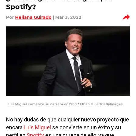
Spotify?
Por
Heliana Guirado
| Mar 3, 2022
Luis Miguel comenzó su carrera en 1980 / Ethan Miller/GettyImages
No hay dudas de que cualquier nuevo proyecto que
encara
Luis Miguel
se convierte en un éxito y su
perfil en
Spotify
es una prueba de ello, ya que