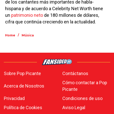
de los cantantes más importantes de habla-
hispana y de acuerdo a Celebrity Net Worth tiene
un
patrimonio neto
de 180 millones de dólares,
cifra que continúa creciendo en la actualidad.
/
Home
Música
Sobre Pop Picante
Contáctanos
Cómo contactar a Pop
Acerca de Nosotros
Picante
Privacidad
Condiciones de uso
Política de Cookies
Aviso Legal