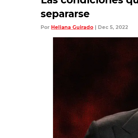
separarse
Por
Heliana Guirado
| Dec 5, 2022