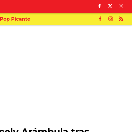
Pop Picante
cely Arámbula tras