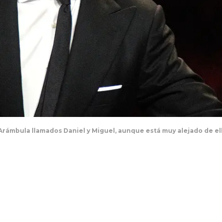
 Arámbula llamados Daniel y Miguel, aunque está muy alejado de e