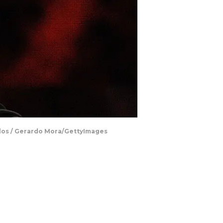
llos / Gerardo Mora/GettyImages