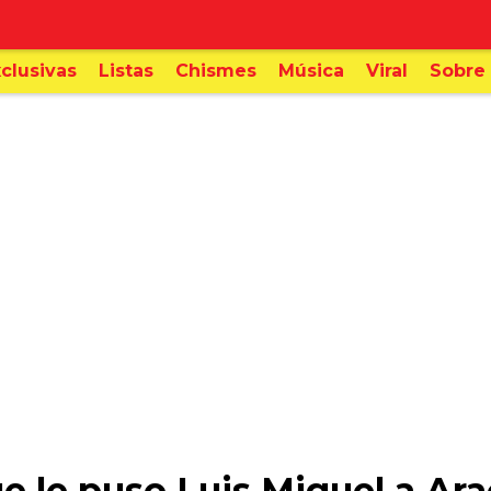
clusivas
Listas
Chismes
Música
Viral
Sobre 
e le puso Luis Miguel a Ara