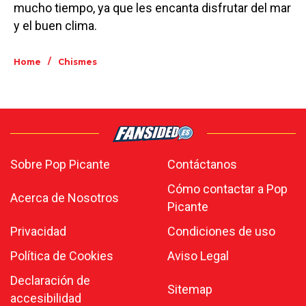
mucho tiempo, ya que les encanta disfrutar del mar
y el buen clima.
/
Home
Chismes
Sobre Pop Picante
Contáctanos
Cómo contactar a Pop
Acerca de Nosotros
Picante
Privacidad
Condiciones de uso
Política de Cookies
Aviso Legal
Declaración de
Sitemap
accesibilidad