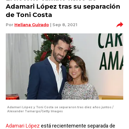
Adamari López tras su separación
de Toni Costa
Por
Heliana Guirado
| Sep 8, 2021
Adamari López y Toni Costa se separaron tras diez años juntos /
Alexander Tamargo/Getty Images
Adamari López
está recientemente separada de