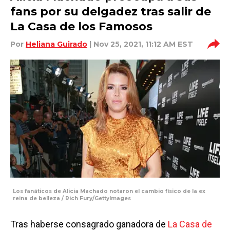
fans por su delgadez tras salir de
La Casa de los Famosos
Por
Heliana Guirado
| Nov 25, 2021, 11:12 AM EST
Los fanáticos de Alicia Machado notaron el cambio físico de la ex
reina de belleza / Rich Fury/GettyImages
Tras haberse consagrado ganadora de
La Casa de