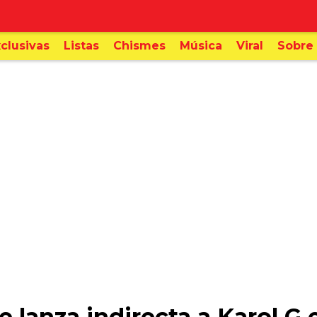
clusivas
Listas
Chismes
Música
Viral
Sobre 
 le lanza indirecta a Karol G