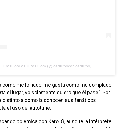
osDurosConLosDuros.Com (@losdurosconlosduros)
ta como me lo hace, me gusta como me complace.
ta el lugar, yo solamente quiero que él pase". Por
ena distinto a como la conocen sus fanáticos
ta el uso del autotune.
uscando polémica con Karol G, aunque la intérprete