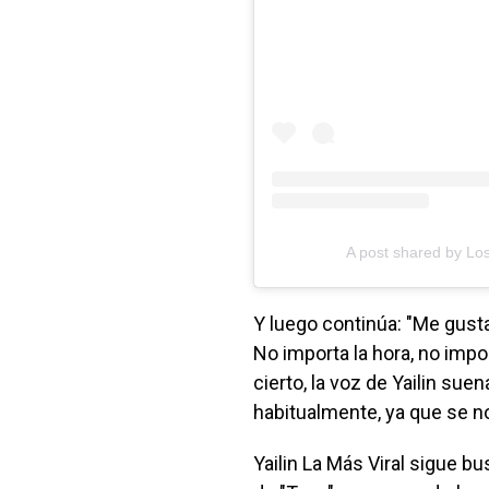
A post shared by L
Y luego continúa: "Me gus
No importa la hora, no impor
cierto, la voz de Yailin su
habitualmente, ya que se no
Yailin La Más Viral sigue b