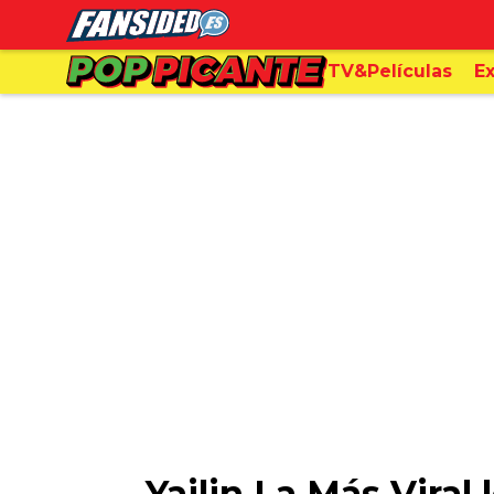
TV&Películas
Ex
Yailin La Más Viral