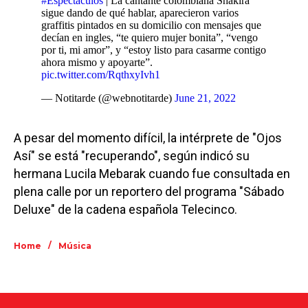
#Espectaculos
| La cantante colombiana Shakira
sigue dando de qué hablar, aparecieron varios
graffitis pintados en su domicilio con mensajes que
decían en ingles, “te quiero mujer bonita”, “vengo
por ti, mi amor”, y “estoy listo para casarme contigo
ahora mismo y apoyarte”.
pic.twitter.com/RqthxyIvh1
— Notitarde (@webnotitarde)
June 21, 2022
A pesar del momento difícil, la intérprete de "Ojos
Así" se está "recuperando", según indicó su
hermana Lucila Mebarak cuando fue consultada en
plena calle por un reportero del programa "Sábado
Deluxe" de la cadena española Telecinco.
/
Home
Música