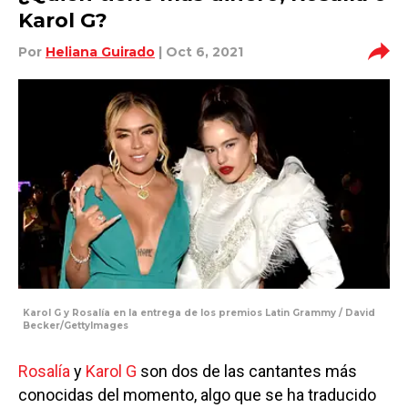
Karol G?
Por
Heliana Guirado
| Oct 6, 2021
Karol G y Rosalía en la entrega de los premios Latin Grammy / David
Becker/GettyImages
Rosalía
y
Karol G
son dos de las cantantes más
conocidas del momento, algo que se ha traducido