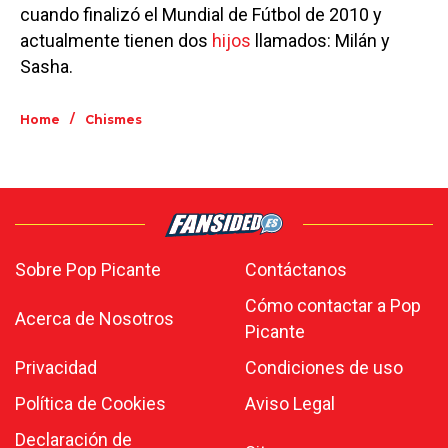
cuando finalizó el Mundial de Fútbol de 2010 y
actualmente tienen dos
hijos
llamados: Milán y
Sasha.
/
Home
Chismes
Sobre Pop Picante
Contáctanos
Cómo contactar a Pop
Acerca de Nosotros
Picante
Privacidad
Condiciones de uso
Política de Cookies
Aviso Legal
Declaración de