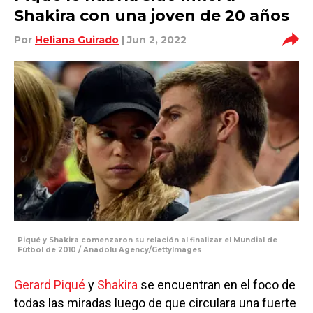
Shakira con una joven de 20 años
Por
Heliana Guirado
| Jun 2, 2022
Piqué y Shakira comenzaron su relación al finalizar el Mundial de
Fútbol de 2010 / Anadolu Agency/GettyImages
Gerard Piqué
y
Shakira
se encuentran en el foco de
todas las miradas luego de que circulara una fuerte