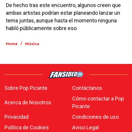
De hecho tras este encuentro, algunos creen que
ambas artistas podrían estar planeando lanzar un
tema juntas, aunque hasta el momento ninguna
habló públicamente sobre eso.
/
Home
Música
Sobre Pop Picante
Contáctanos
Cómo contactar a Pop
Acerca de Nosotros
Picante
Privacidad
Condiciones de uso
Política de Cookies
Aviso Legal