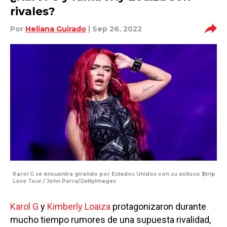
rivales?
Por
Heliana Guirado
| Sep 26, 2022
Karol G se encuentra girando por Estados Unidos con su exitoso $trip
Love Tour / John Parra/GettyImages
Karol G
y
Kimberly Loaiza
protagonizaron durante
mucho tiempo rumores de una supuesta rivalidad,