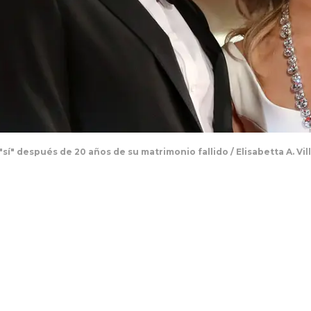
"sí" después de 20 años de su matrimonio fallido / Elisabetta A. Vi