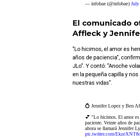
— infobae (@infobae)
July
El comunicado of
Affleck y Jennif
"Lo hicimos, el amor es her
años de paciencia", confirm
JLo". Y contó: "Anoche vol
en la pequeña capilla y nos
nuestras vidas".
💍 Jennifer Lopez y Ben Af
💕 "Lo hicimos. El amor es 
paciente. Veinte años de pac
ahora se llamará Jennifer L
pic.twitter.com/EkzeXNT8