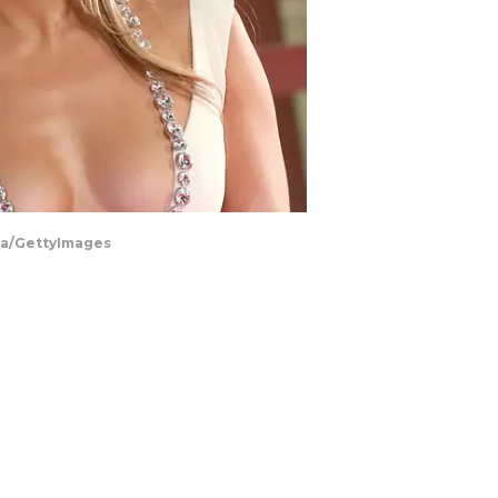
lla/GettyImages