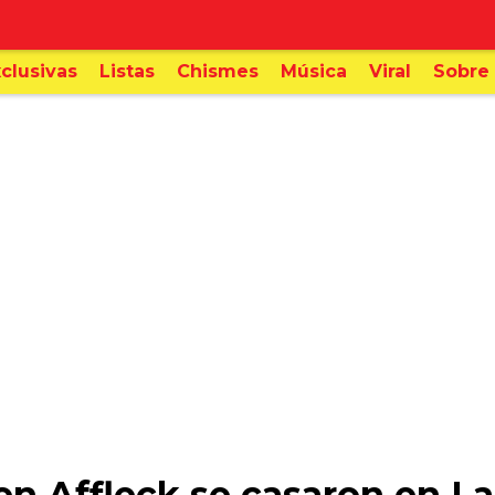
clusivas
Listas
Chismes
Música
Viral
Sobre 
en Affleck se casaron en L