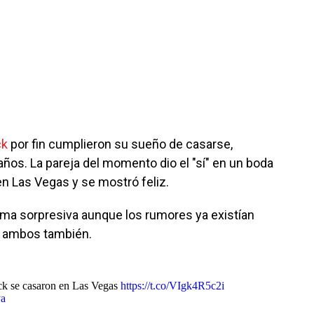
ck
por fin cumplieron su sueño de casarse,
ños. La pareja del momento dio el "sí" en un boda
en Las Vegas y se mostró feliz.
rma sorpresiva aunque los rumores ya existían
e ambos también.
ck se casaron en Las Vegas
https://t.co/VIgk4R5c2i
va