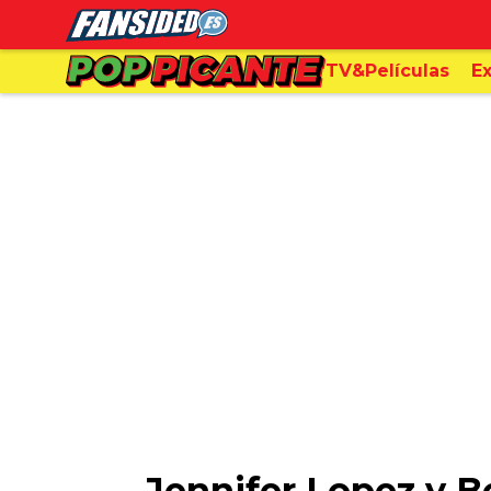
TV&Películas
Ex
Jennifer Lopez y B