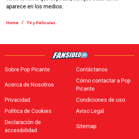
aparece en los medios.
/
Home
TV y Películas
Sobre Pop Picante
Contáctanos
Cómo contactar a Pop
Acerca de Nosotros
Picante
Privacidad
Condiciones de uso
Política de Cookies
Aviso Legal
Declaración de
Sitemap
accesibilidad