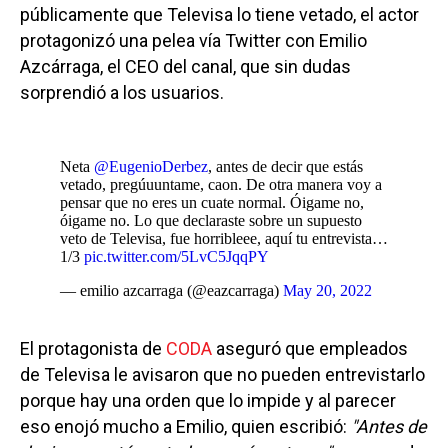
públicamente que Televisa lo tiene vetado, el actor
protagonizó una pelea vía Twitter con Emilio
Azcárraga, el CEO del canal, que sin dudas
sorprendió a los usuarios.
Neta
@EugenioDerbez
, antes de decir que estás
vetado, pregúuuntame, caon. De otra manera voy a
pensar que no eres un cuate normal. Óigame no,
óigame no. Lo que declaraste sobre un supuesto
veto de Televisa, fue horribleee, aquí tu entrevista…
1/3
pic.twitter.com/5LvC5JqqPY
— emilio azcarraga (@eazcarraga)
May 20, 2022
El protagonista de
CODA
aseguró que empleados
de Televisa le avisaron que no pueden entrevistarlo
porque hay una orden que lo impide y al parecer
eso enojó mucho a Emilio, quien escribió:
"Antes de