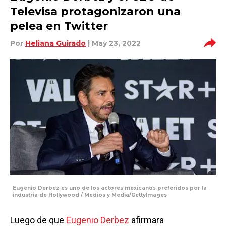
Televisa protagonizaron una
pelea en Twitter
Por
Heliana Guirado
| May 23, 2022
Eugenio Derbez es uno de los actores mexicanos preferidos por la
industria de Hollywood / Medios y Media/GettyImages
Luego de que
Eugenio Derbez
afirmara