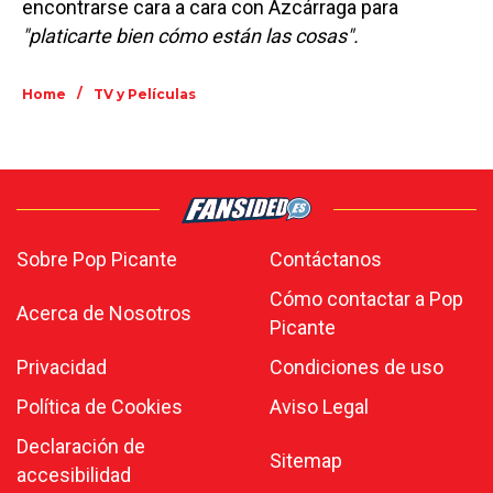
encontrarse cara a cara con Azcárraga para
"platicarte bien cómo están las cosas".
/
Home
TV y Películas
Sobre Pop Picante
Contáctanos
Cómo contactar a Pop
Acerca de Nosotros
Picante
Privacidad
Condiciones de uso
Política de Cookies
Aviso Legal
Declaración de
Sitemap
accesibilidad