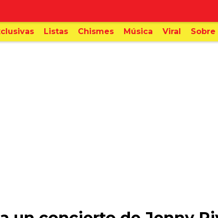
clusivas
Listas
Chismes
Música
Viral
Sobre 
 a un concierto de Jenny Ri