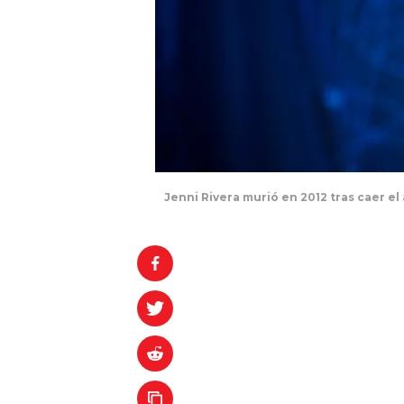
Jenni Rivera murió en 2012 tras caer e