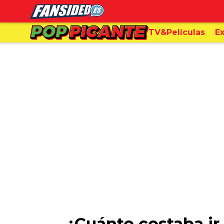
TV&Películas
Ex
¿Cuánto costaba ir