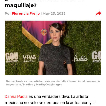
maquillaje?
Por
Florencia Freijo
| May 23, 2022
Danna Paola es una artista mexicana de talla internacional con amplia
trayectoria / Medios y Media/GettyImages
Danna Paola
es una verdadera diva. La artista
mexicana no sólo se destaca en la actuación y la