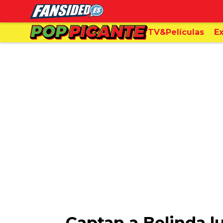
TV&Películas
Ex
Captan a Belinda l