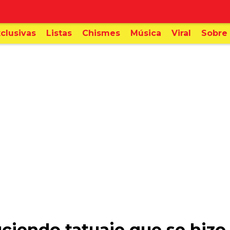
clusivas
Listas
Chismes
Música
Viral
Sobre 
uciendo tatuaje que se hizo