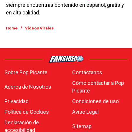
siempre encuentras contenido en español, gratis y
en alta calidad.
/
Home
Videos Virales
Sobre Pop Picante
Contáctanos
Cómo contactar a Pop
Acerca de Nosotros
Picante
Privacidad
Condiciones de uso
Política de Cookies
Aviso Legal
Declaración de
Sitemap
accesibilidad