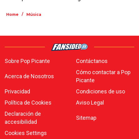
/
Home
Música
Sobre Pop Picante
Contáctanos
Cómo contactar a Pop
Acerca de Nosotros
Picante
Privacidad
Condiciones de uso
Política de Cookies
Aviso Legal
Declaración de
Sitemap
accesibilidad
Cookies Settings