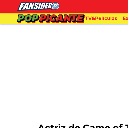
TV&Películas
Ex
Actriz de Game of 