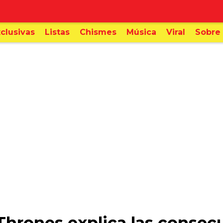
clusivas
Listas
Chismes
Música
Viral
Sobre 
Thrones explica las consec