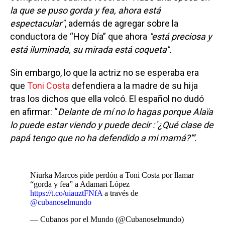
la que se puso gorda y fea, ahora está
espectacular"
, además de agregar sobre la
conductora de “Hoy Día” que ahora
"está preciosa y
está iluminada, su mirada está coqueta".
Sin embargo, lo que la actriz no se esperaba era
que
Toni Costa
defendiera a la madre de su hija
tras los dichos que ella volcó. El español no dudó
en afirmar: “
Delante de mí no lo hagas porque Alaïa
lo puede estar viendo y puede decir :´¿Qué clase de
papá tengo que no ha defendido a mi mamá?'”.
Niurka Marcos pide perdón a Toni Costa por llamar
“gorda y fea” a Adamari López
https://t.co/uiauztFNfA
a través de
@cubanoselmundo
— Cubanos por el Mundo (@Cubanoselmundo)