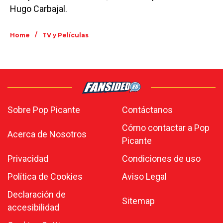
Hugo Carbajal.
/
Home
TV y Películas
Sobre Pop Picante
Contáctanos
Cómo contactar a Pop
Acerca de Nosotros
Picante
Privacidad
Condiciones de uso
Política de Cookies
Aviso Legal
Declaración de
Sitemap
accesibilidad