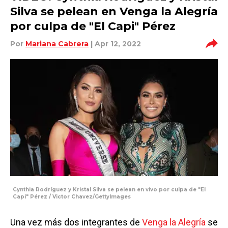
Silva se pelean en Venga la Alegría
por culpa de "El Capi" Pérez
Por
Mariana Cabrera
| Apr 12, 2022
Cynthia Rodríguez y Kristal Silva se pelean en vivo por culpa de "El
Capi" Pérez / Victor Chavez/GettyImages
Una vez más dos integrantes de
Venga la Alegría
se