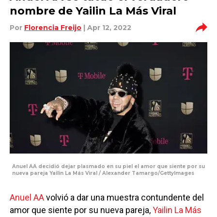
nombre de Yailin La Más Viral
Por
Florencia Freijo
| Apr 12, 2022
Anuel AA decidió dejar plasmado en su piel el amor que siente por su
nueva pareja Yailin La Más Viral / Alexander Tamargo/GettyImages
Anuel AA
volvió a dar una muestra contundente del
amor que siente por su nueva pareja,
Yailin La Más