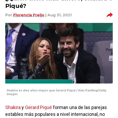
Piqué?
Por
Florencia Freijo
| Aug 31, 2021
Shakira es diez años mayor que Gerard Piqué / Alex Pantling/Getty
Images
Shakira
y
Gerard Piqué
forman una de las parejas
estables más populares a nivel internacional, no