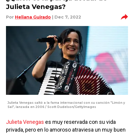
Julieta Venegas?
Por
Heliana Guirado
| Dec 7, 2022
Julieta Venegas saltó a la fama internacional con su canción "Limón y
Sal", lanzada en 2006 / Scott Dudelson/GettyImages
Julieta Venegas
es muy reservada con su vida
privada, pero en lo amoroso atraviesa un muy buen