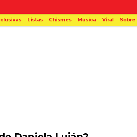
clusivas
Listas
Chismes
Música
Viral
Sobre 
 de Daniela Luján?