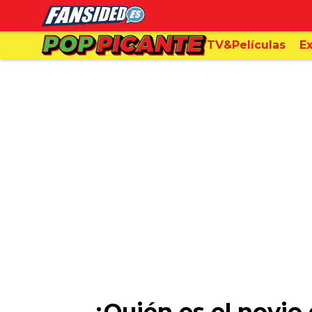
TV&Películas
Ex
¿Quién es el novio