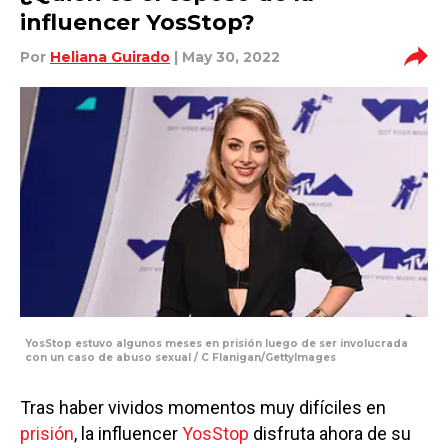
influencer YosStop?
Por
Heliana Guirado
| May 30, 2022
YosStop estuvo algunos meses en prisión luego de ser involucrada
con un caso de abuso sexual / C Flanigan/GettyImages
Tras haber vividos momentos muy difíciles en
prisión
, la influencer
YosStop
disfruta ahora de su