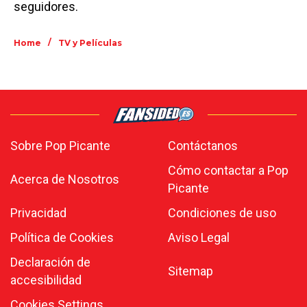
seguidores.
/
Home
TV y Películas
Sobre Pop Picante
Contáctanos
Cómo contactar a Pop
Acerca de Nosotros
Picante
Privacidad
Condiciones de uso
Política de Cookies
Aviso Legal
Declaración de
Sitemap
accesibilidad
Cookies Settings