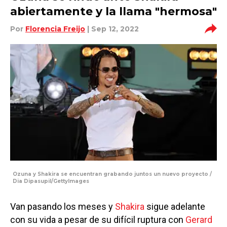
abiertamente y la llama "hermosa"
Por
Florencia Freijo
| Sep 12, 2022
Ozuna y Shakira se encuentran grabando juntos un nuevo proyecto /
Dia Dipasupil/GettyImages
Van pasando los meses y
Shakira
sigue adelante
con su vida a pesar de su difícil ruptura con
Gerard