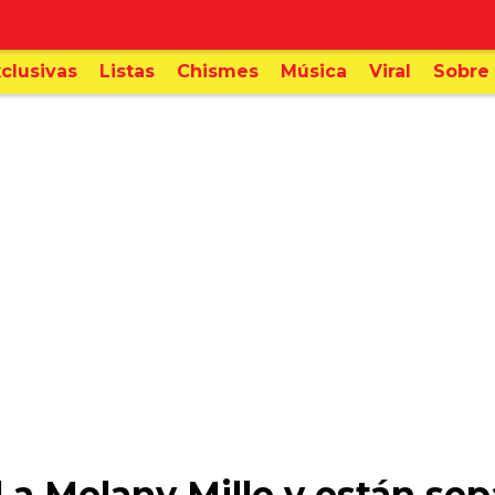
clusivas
Listas
Chismes
Música
Viral
Sobre 
l a Melany Mille y están se