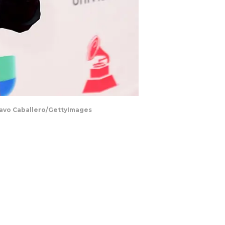
tavo Caballero/GettyImages