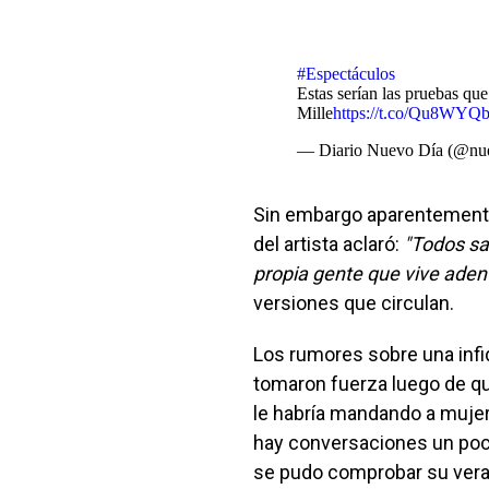
#Espectáculos
Estas serían las pruebas qu
Mille
https://t.co/Qu8WY
— Diario Nuevo Día (@nue
Sin embargo aparentemente
del artista aclaró:
"Todos sa
propia gente que vive adent
versiones que circulan.
Los rumores sobre una infid
tomaron fuerza luego de q
le habría mandando a muje
hay conversaciones un poc
se pudo comprobar su vera