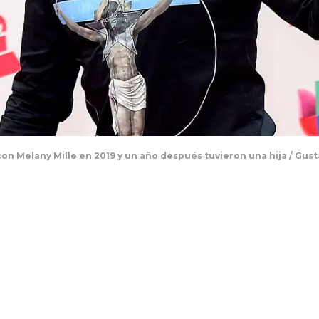
 Melany Mille en 2019 y un año después tuvieron una hija / Gus