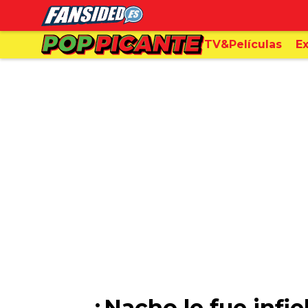
TV&Películas
Ex
¿Nacho le fue infie