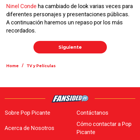
Ninel Conde
ha cambiado de look varias veces para
diferentes personajes y presentaciones públicas.
A continuación haremos un repaso por los más
recordados.
Siguiente
/
Home
TV y Películas
Sobre Pop Picante
Contáctanos
Cómo contactar a Pop
Acerca de Nosotros
Picante