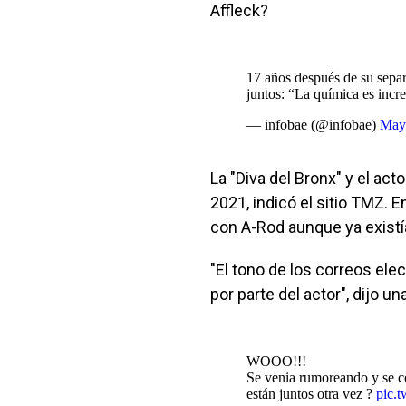
Affleck?
17 años después de su sepa
juntos: “La química es incr
— infobae (@infobae)
May
La "Diva del Bronx" y el a
2021, indicó el sitio TMZ.
con A-Rod aunque ya existía
"El tono de los correos el
por parte del actor", dijo u
WOOO!!!
Se venia rumoreando y se c
están juntos otra vez ?
pic.