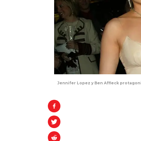
Jennifer Lopez y Ben Affleck protagon