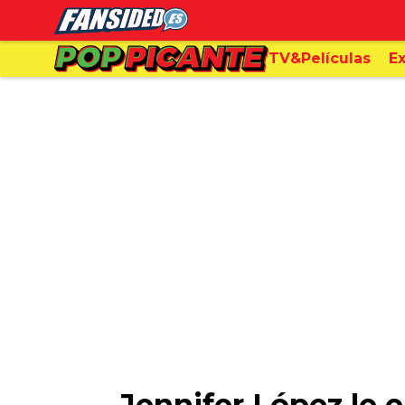
TV&Películas
Ex
Jennifer López le 