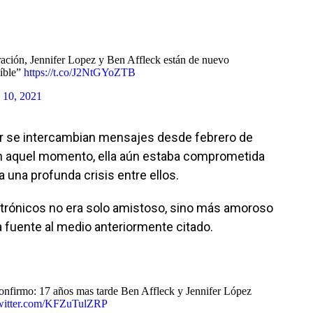
ración, Jennifer Lopez y Ben Affleck están de nuevo
eíble”
https://t.co/J2NtGYoZTB
 10, 2021
ctor se intercambian mensajes desde febrero de
 En aquel momento, ella aún estaba comprometida
 una profunda crisis entre ellos.
ectrónicos no era solo amistoso, sino más amoroso
na fuente al medio anteriormente citado.
onfirmo: 17 años mas tarde Ben Affleck y Jennifer López
twitter.com/KFZuTulZRP