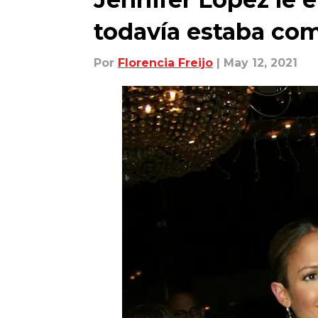
todavía estaba co
Por
Florencia Freijo
| May 12, 2021