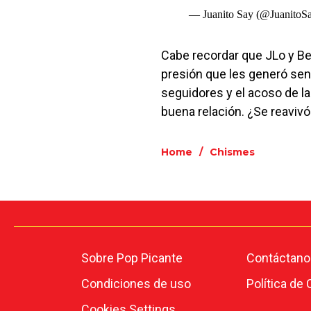
— Juanito Say (@JuanitoS
Cabe recordar que JLo y Be
presión que les generó sen
seguidores y el acoso de l
buena relación. ¿Se reavivó
Home
/
Chismes
Sobre Pop Picante
Contáctano
Condiciones de uso
Política de
Cookies Settings