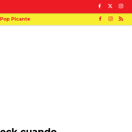
Pop Picante
fleck cuando