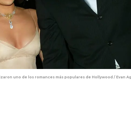
izaron uno de los romances más populares de Hollywood / Evan A