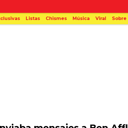
clusivas
Listas
Chismes
Música
Viral
Sobre 
enviaba mensajes a Ben Af