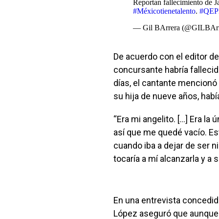
Reportan fallecimiento de 
#Méxicotienetalento
.
#QE
— Gil BArrera (@GILBAr
De acuerdo con el editor de 
concursante habría falleci
días, el cantante mencionó
su hija de nueve años, había
“Era mi angelito. […] Era la 
así que me quedé vacío. Es
cuando iba a dejar de ser 
tocaría a mí alcanzarla y a
En una entrevista concedida
López aseguró que aunque l