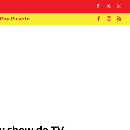
Pop Picante
ity show de TV