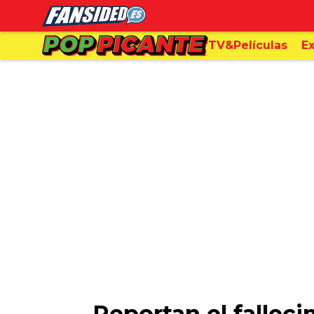
TV&Películas
Ex
Reportan el fallec