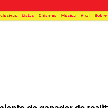
clusivas
Listas
Chismes
Música
Viral
Sobre 
imiento de ganador de real