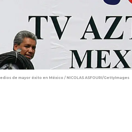
medios de mayor éxito en México / NICOLAS ASFOURI/GettyImages