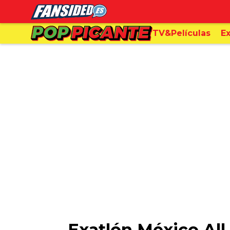
TV&Películas
Ex
Exatlón México All 