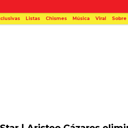
clusivas
Listas
Chismes
Música
Viral
Sobre 
Star | Aristeo Cázares elim