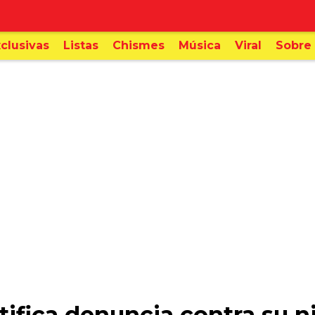
clusivas
Listas
Chismes
Música
Viral
Sobre 
ifica denuncia contra su ni