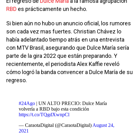
El regreso de
Dulce María
a la famosa agrupación
RBD
es prácticamente un hecho.
Si bien aún no hubo un anuncio oficial, los rumores
son cada vez mas fuertes. Christian Chávez lo
había adelantado tiempo atrás en una entrevista
con MTV Brasil, asegurando que Dulce María sería
parte de la gira 2022 que están preparando. Y
recientemente, el periodista Alex Kaffie reveló
cómo logró la banda convencer a Dulce María de su
regreso.
#24Ago
| UN ALTO PRECIO: Dulce María
volvería a RBD bajo esta condición
https://t.co/TQgdXwnpCl
— CaraotaDigital (@CaraotaDigital)
August 24,
2021