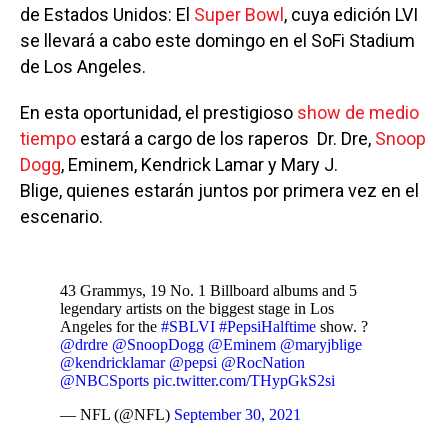
de Estados Unidos: El
Super Bowl
, cuya edición LVI
se llevará a cabo este domingo en el SoFi Stadium
de Los Angeles.
En esta oportunidad, el prestigioso
show de medio
tiempo
estará a cargo de los raperos Dr. Dre,
Snoop
Dogg
, Eminem, Kendrick Lamar y Mary J.
Blige, quienes estarán juntos por primera vez en el
escenario.
43 Grammys, 19 No. 1 Billboard albums and 5
legendary artists on the biggest stage in Los
Angeles for the
#SBLVI
#PepsiHalftime
show. ?
@drdre
@SnoopDogg
@Eminem
@maryjblige
@kendricklamar
@pepsi
@RocNation
@NBCSports
pic.twitter.com/THypGkS2si
— NFL (@NFL)
September 30, 2021