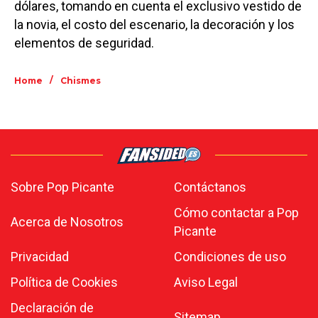
dólares, tomando en cuenta el exclusivo vestido de
la novia, el costo del escenario, la decoración y los
elementos de seguridad.
/
Home
Chismes
Sobre Pop Picante
Contáctanos
Cómo contactar a Pop
Acerca de Nosotros
Picante
Privacidad
Condiciones de uso
Política de Cookies
Aviso Legal
Declaración de
Sitemap