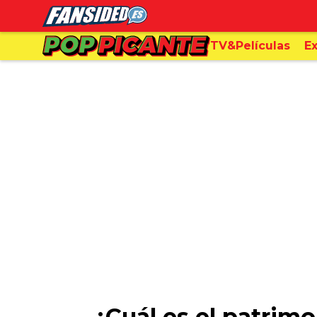
TV&Películas
Ex
¿Cuál es el patrim