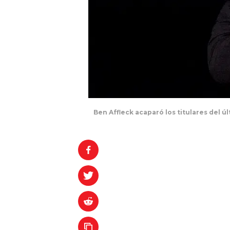
Ben Affleck acaparó los titulares del