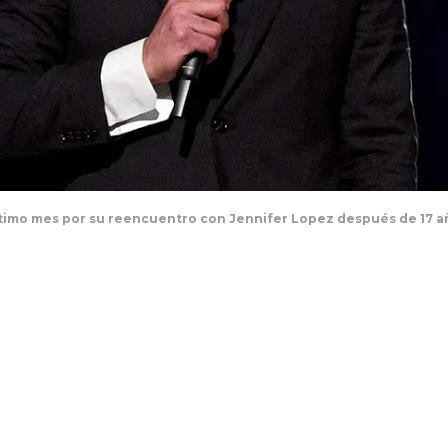
 último mes por su reencuentro con Jennifer Lopez después de 17 