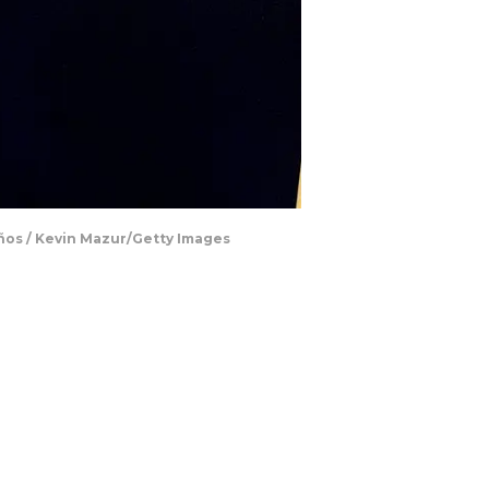
años / Kevin Mazur/Getty Images