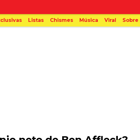
clusivas
Listas
Chismes
Música
Viral
Sobre 
onio neto de Ben Affleck?